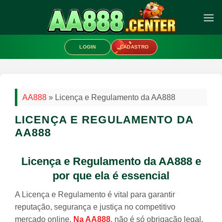
Skip
to
content
LOGIN
CADASTRO
AA888
»
Licença e Regulamento da AA888
LICENÇA E REGULAMENTO DA
AA888
Licença e Regulamento da AA888 e
por que ela é essencial
A Licença e Regulamento é vital para garantir
reputação, segurança e justiça no competitivo
mercado online.
Na AA888
, não é só obrigação legal,