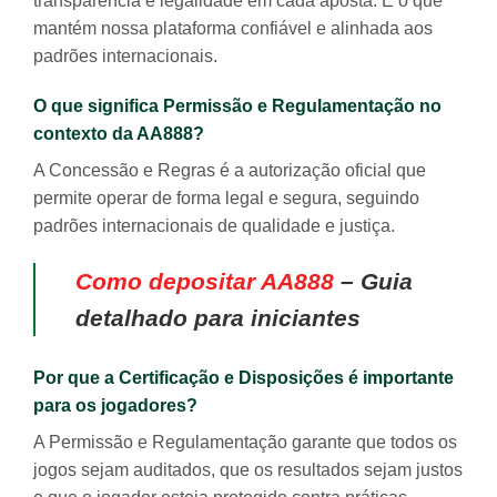
transparência e legalidade em cada aposta. É o que
mantém nossa plataforma confiável e alinhada aos
padrões internacionais.
O que significa Permissão e Regulamentação no
contexto da AA888?
A Concessão e Regras é a autorização oficial que
permite operar de forma legal e segura, seguindo
padrões internacionais de qualidade e justiça.
Como depositar AA888
– Guia
detalhado para iniciantes
Por que a Certificação e Disposições é importante
para os jogadores?
A Permissão e Regulamentação garante que todos os
jogos sejam auditados, que os resultados sejam justos