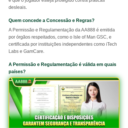
e que o jogador esteja protegido contra práticas
desleais.
Quem concede a Concessão e Regras?
A Permissão e Regulamentação da AA888 é emitida
por órgãos respeitados, como o Isle of Man GSC, e
certificada por instituições independentes como iTech
Labs e GamCare.
A Permissão e Regulamentação é válida em quais
países?