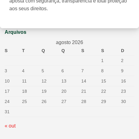
aposta com segurança, transparência e total proteção
aos seus direitos.
Arquivos
agosto 2026
S
T
Q
Q
S
S
D
1
2
3
4
5
6
7
8
9
10
11
12
13
14
15
16
17
18
19
20
21
22
23
24
25
26
27
28
29
30
31
« out