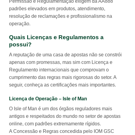
Permissão e Regulamentação exigem da AA888
padrões elevados em produtos, atendimento,
resolução de reclamações e profissionalismo na
operação.
Quais Licenças e Regulamentos a
possui?
A reputação de uma casa de apostas não se constrói
apenas com promessas, mas sim com Licença e
Regulamento internacionais que comprovam o
cumprimento das regras mais rigorosas do setor. A
seguir, conheça as certificações mais importantes.
Licença de Operação – Isle of Man
O Isle of Man é um dos órgãos reguladores mais
antigos e respeitados do mundo no setor de apostas
online, com padrões extremamente rígidos.
A Concessão e Regras concedida pelo IOM GSC