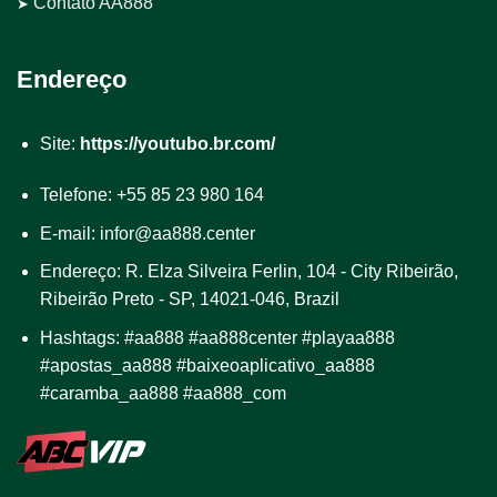
Contato AA888
Endereço
Site:
https://youtubo.br.com/
Telefone:
+55 85 23 980 164
E-mail:
infor@aa888.center
Endereço:
R. Elza Silveira Ferlin, 104 - City Ribeirão,
Ribeirão Preto - SP, 14021-046, Brazil
Hashtags: #aa888 #aa888center #playaa888
#apostas_aa888 #baixeoaplicativo_aa888
#caramba_aa888 #aa888_com