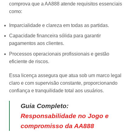
comprova que a AA888 atende requisitos essenciais
como:
Imparcialidade e clareza em todas as partidas.
Capacidade financeira sólida para garantir
pagamentos aos clientes.
Processos operacionais profissionais e gestão
eficiente de riscos.
Essa licença assegura que atua sob um marco legal
claro e com supervisão constante, proporcionando
confiança e tranquilidade total aos usuários.
Guia Completo:
Responsabilidade no Jogo e
compromisso da AA888