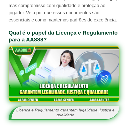
mas compromisso com qualidade e proteção ao
jogador. Veja por que esses documentos são
essenciais e como mantemos padrões de excelência.
Qual é o papel da Licença e Regulamento
para a AA888?
Licença e Regulamento garantem legalidade, justiça e
qualidade