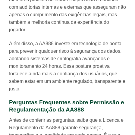
com auditorias internas e externas que asseguram não
apenas o cumprimento das exigências legais, mas
também a melhoria contínua da experiência do
jogador.
Além disso, a AA888 investe em tecnologia de ponta
para prevenir qualquer risco à segurança dos dados,
adotando sistemas de criptografia avançados e
monitoramento 24 horas. Essa postura proativa
fortalece ainda mais a confiança dos usuários, que
sabem estar em um ambiente regulado, transparente e
justo.
Perguntas Frequentes sobre Permissão e
Regulamentação da AA888
Antes de conferir as perguntas, saiba que a Licença e
Regulamento da AA888 garante segurança,