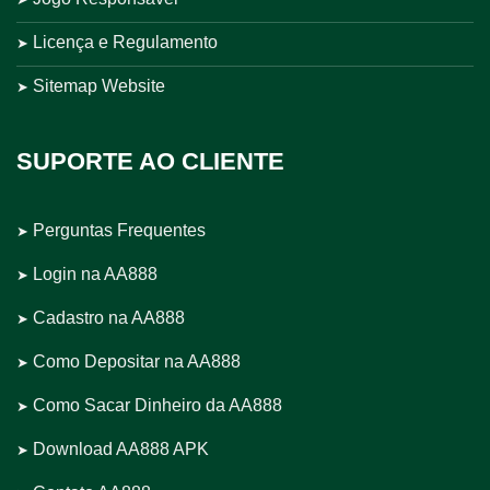
Licença e Regulamento
Sitemap Website
SUPORTE AO CLIENTE
Perguntas Frequentes
Login na AA888
Cadastro na AA888
Como Depositar na AA888
Como Sacar Dinheiro da AA888
Download AA888 APK