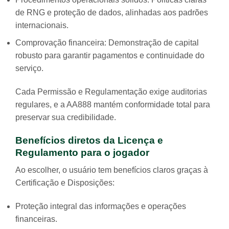
de RNG e proteção de dados, alinhadas aos padrões
internacionais.
Comprovação financeira: Demonstração de capital
robusto para garantir pagamentos e continuidade do
serviço.
Cada Permissão e Regulamentação exige auditorias
regulares, e a AA888 mantém conformidade total para
preservar sua credibilidade.
Benefícios diretos da Licença e
Regulamento para o jogador
Ao escolher, o usuário tem benefícios claros graças à
Certificação e Disposições:
Proteção integral das informações e operações
financeiras.