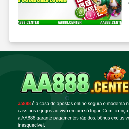
aa888
é a casa de apostas online segura e moderna no
cassinos e jogos ao vivo em um só lugar. Com licença 
a AA888 garante pagamentos rápidos, bônus exclusiv
inesquecível.