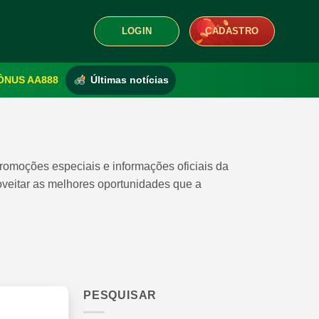
LOGIN
CADASTRO
ÔNUS AA888
Últimas notícias
romoções especiais e informações oficiais da
oveitar as melhores oportunidades que a
PESQUISAR