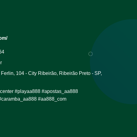
com/
64
r
 Ferlin, 104 - City Ribeirão, Ribeirão Preto - SP,
center #playaa888 #apostas_aa888
8 #caramba_aa888 #aa888_com