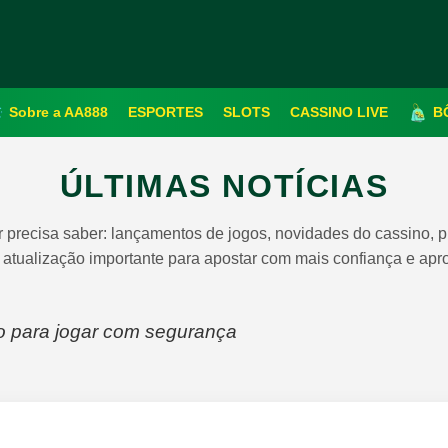
Sobre a AA888
ESPORTES
SLOTS
CASSINO LIVE
B
ÚLTIMAS NOTÍCIAS
 precisa saber: lançamentos de jogos, novidades do cassino, p
atualização importante para apostar com mais confiança e apr
 para jogar com segurança