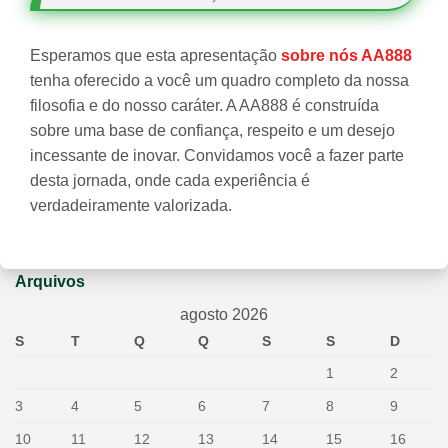
Esperamos que esta apresentação
sobre nós AA888
tenha oferecido a você um quadro completo da nossa
filosofia e do nosso caráter. A AA888 é construída
sobre uma base de confiança, respeito e um desejo
incessante de inovar. Convidamos você a fazer parte
desta jornada, onde cada experiência é
verdadeiramente valorizada.
Arquivos
agosto 2026
S
T
Q
Q
S
S
D
1
2
3
4
5
6
7
8
9
10
11
12
13
14
15
16