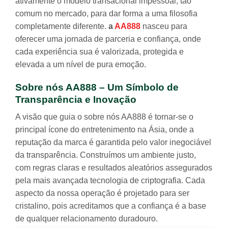
ativamente o modelo transacional impessoal, tão
comum no mercado, para dar forma a uma filosofia
completamente diferente.
a
AA888
nasceu para
oferecer uma jornada de parceria e confiança, onde
cada experiência sua é valorizada, protegida e
elevada a um nível de pura emoção.
Sobre nós AA888 – Um Símbolo de
Transparência e Inovação
A visão que guia o sobre nós AA888 é tornar-se o
principal ícone do entretenimento na Ásia, onde a
reputação da marca é garantida pelo valor inegociável
da transparência. Construímos um ambiente justo,
com regras claras e resultados aleatórios assegurados
pela mais avançada tecnologia de criptografia. Cada
aspecto da nossa operação é projetado para ser
cristalino, pois acreditamos que a confiança é a base
de qualquer relacionamento duradouro.