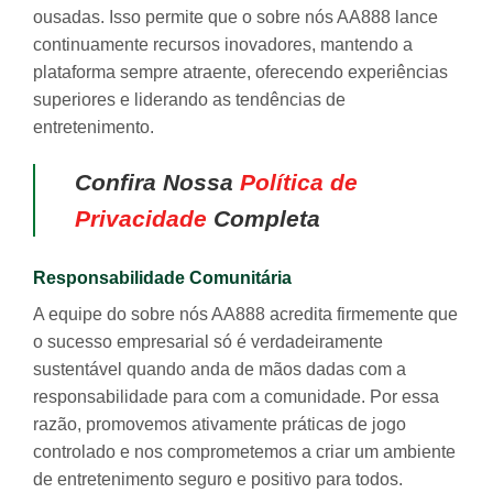
ousadas. Isso permite que o sobre nós AA888 lance
continuamente recursos inovadores, mantendo a
plataforma sempre atraente, oferecendo experiências
superiores e liderando as tendências de
entretenimento.
Confira Nossa
Política de
Privacidade
Completa
Responsabilidade Comunitária
A equipe do sobre nós AA888 acredita firmemente que
o sucesso empresarial só é verdadeiramente
sustentável quando anda de mãos dadas com a
responsabilidade para com a comunidade. Por essa
razão, promovemos ativamente práticas de jogo
controlado e nos comprometemos a criar um ambiente
de entretenimento seguro e positivo para todos.