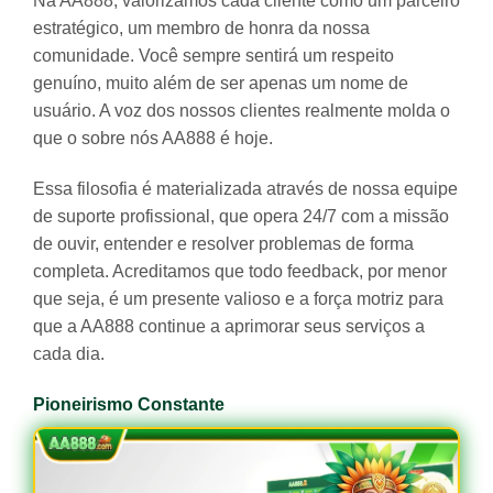
Na AA888, valorizamos cada cliente como um parceiro
estratégico, um membro de honra da nossa
comunidade. Você sempre sentirá um respeito
genuíno, muito além de ser apenas um nome de
usuário. A voz dos nossos clientes realmente molda o
que o sobre nós AA888 é hoje.
Essa filosofia é materializada através de nossa equipe
de suporte profissional, que opera 24/7 com a missão
de ouvir, entender e resolver problemas de forma
completa. Acreditamos que todo feedback, por menor
que seja, é um presente valioso e a força motriz para
que a AA888 continue a aprimorar seus serviços a
cada dia.
Pioneirismo Constante