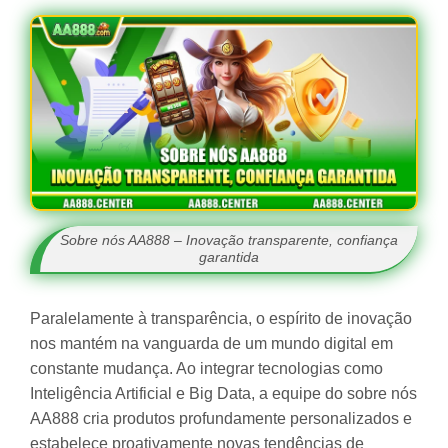
Sobre nós AA888 – Inovação transparente, confiança
garantida
Paralelamente à transparência, o espírito de inovação
nos mantém na vanguarda de um mundo digital em
constante mudança. Ao integrar tecnologias como
Inteligência Artificial e Big Data, a equipe do sobre nós
AA888 cria produtos profundamente personalizados e
estabelece proativamente novas tendências de