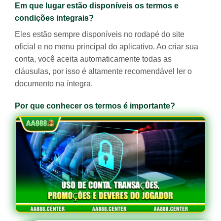
Em que lugar estão disponíveis os termos e
condições integrais?
Eles estão sempre disponíveis no rodapé do site
oficial e no menu principal do aplicativo. Ao criar sua
conta, você aceita automaticamente todas as
cláusulas, por isso é altamente recomendável ler o
documento na íntegra.
Por que conhecer os termos é importante?