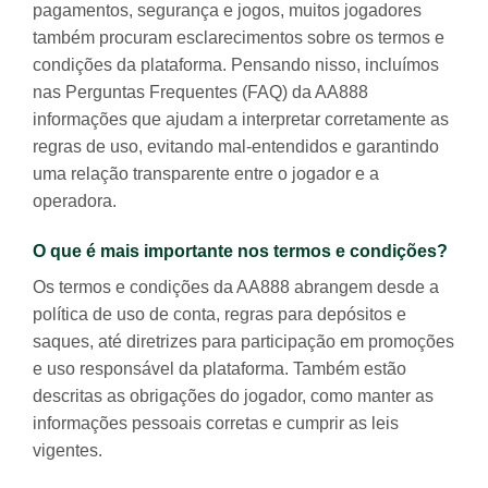
pagamentos, segurança e jogos, muitos jogadores
também procuram esclarecimentos sobre os termos e
condições da plataforma. Pensando nisso, incluímos
nas Perguntas Frequentes (FAQ) da AA888
informações que ajudam a interpretar corretamente as
regras de uso, evitando mal-entendidos e garantindo
uma relação transparente entre o jogador e a
operadora.
O que é mais importante nos termos e condições?
Os termos e condições da AA888 abrangem desde a
política de uso de conta, regras para depósitos e
saques, até diretrizes para participação em promoções
e uso responsável da plataforma. Também estão
descritas as obrigações do jogador, como manter as
informações pessoais corretas e cumprir as leis
vigentes.