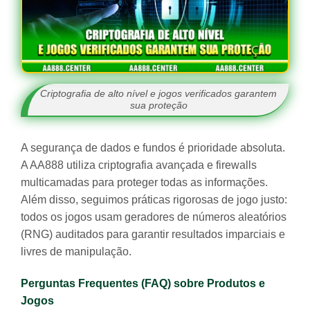
Criptografia de alto nível e jogos verificados garantem
sua proteção
A segurança de dados e fundos é prioridade absoluta.
A AA888 utiliza criptografia avançada e firewalls
multicamadas para proteger todas as informações.
Além disso, seguimos práticas rigorosas de jogo justo:
todos os jogos usam geradores de números aleatórios
(RNG) auditados para garantir resultados imparciais e
livres de manipulação.
Perguntas Frequentes (FAQ) sobre Produtos e
Jogos