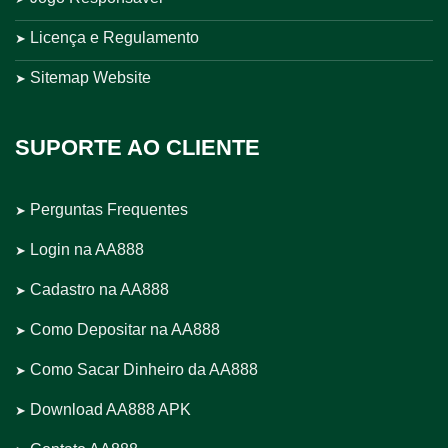
Licença e Regulamento
Sitemap Website
SUPORTE AO CLIENTE
Perguntas Frequentes
Login na AA888
Cadastro na AA888
Como Depositar na AA888
Como Sacar Dinheiro da AA888
Download AA888 APK