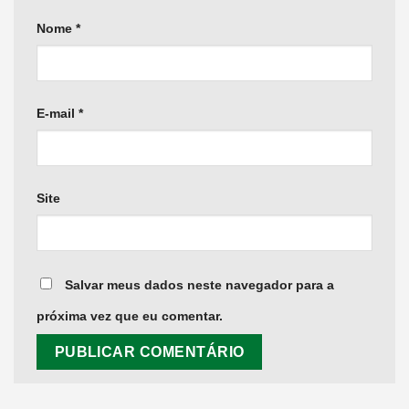
Nome
*
E-mail
*
Site
Salvar meus dados neste navegador para a
próxima vez que eu comentar.