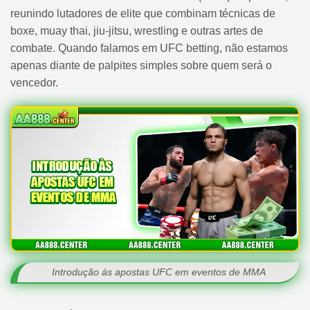
reunindo lutadores de elite que combinam técnicas de
boxe, muay thai, jiu-jitsu, wrestling e outras artes de
combate. Quando falamos em UFC betting, não estamos
apenas diante de palpites simples sobre quem será o
vencedor.
Introdução às apostas UFC em eventos de MMA