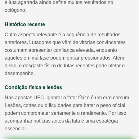
e luta agarrada ainda define muitos resultados no
octógono.
Histórico recente
Outro aspecto relevante é a sequência de resultados
anteriores. Lutadores que vêm de vitórias convincentes
costumam apresentar confiança elevada, enquanto
aqueles em má fase podem entrar pressionados. Além
disso, o desgaste físico de lutas recentes pode afetar o
desempenho.
Condição física e lesões
Nas apostas UFC, ignorar o fator físico é um erro comum.
Lesões, cortes ou dificuldades para bater o peso oficial
podem comprometer seriamente o rendimento. Por isso,
acompanhar notícias antes da luta é uma estratégia
essencial.