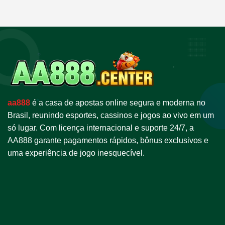
aa888
é a casa de apostas online segura e moderna no
Brasil, reunindo esportes, cassinos e jogos ao vivo em um
só lugar. Com licença internacional e suporte 24/7, a
AA888 garante pagamentos rápidos, bônus exclusivos e
uma experiência de jogo inesquecível.