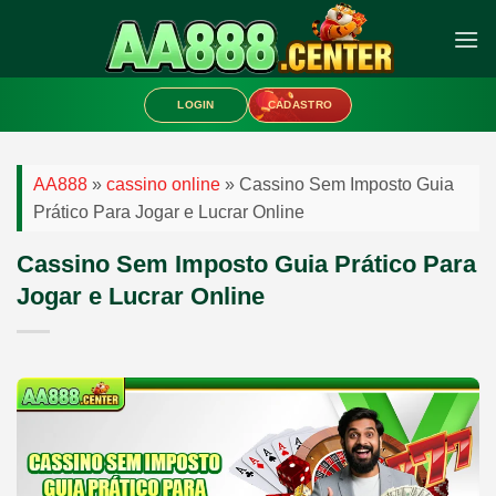
Skip
to
content
LOGIN
CADASTRO
AA888
»
cassino online
»
Cassino Sem Imposto Guia
Prático Para Jogar e Lucrar Online
Cassino Sem Imposto Guia Prático Para
Jogar e Lucrar Online