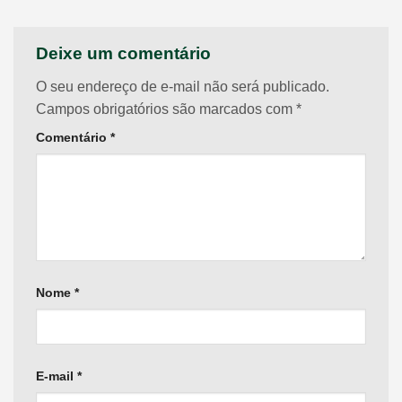
Deixe um comentário
O seu endereço de e-mail não será publicado.
Campos obrigatórios são marcados com
*
Comentário
*
Nome
*
E-mail
*