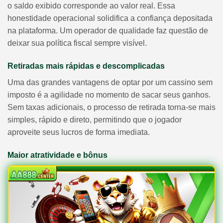
o saldo exibido corresponde ao valor real. Essa
honestidade operacional solidifica a confiança depositada
na plataforma. Um operador de qualidade faz questão de
deixar sua política fiscal sempre visível.
Retiradas mais rápidas e descomplicadas
Uma das grandes vantagens de optar por um cassino sem
imposto é a agilidade no momento de sacar seus ganhos.
Sem taxas adicionais, o processo de retirada torna-se mais
simples, rápido e direto, permitindo que o jogador
aproveite seus lucros de forma imediata.
Maior atratividade e bônus