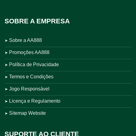
SOBRE A EMPRESA
Sobre a AA888
Promoções AA888
Política de Privacidade
Termos e Condições
Jogo Responsável
Licença e Regulamento
Sitemap Website
SUPORTE AO CLIENTE