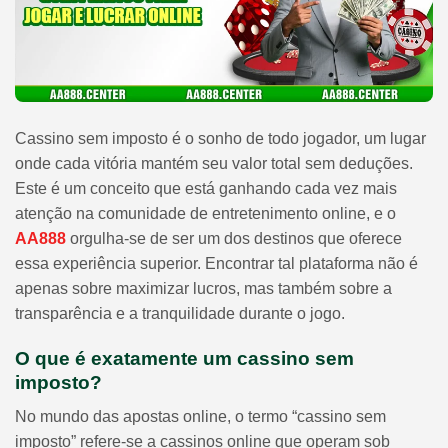
Cassino sem imposto é o sonho de todo jogador, um lugar
onde cada vitória mantém seu valor total sem deduções.
Este é um conceito que está ganhando cada vez mais
atenção na comunidade de entretenimento online, e o
AA888
orgulha-se de ser um dos destinos que oferece
essa experiência superior. Encontrar tal plataforma não é
apenas sobre maximizar lucros, mas também sobre a
transparência e a tranquilidade durante o jogo.
O que é exatamente um cassino sem
imposto?
No mundo das apostas online, o termo “cassino sem
imposto” refere-se a cassinos online que operam sob