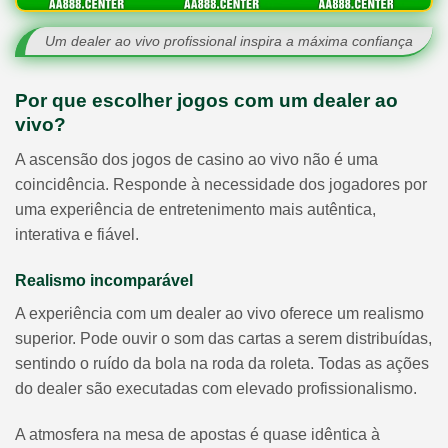
Um dealer ao vivo profissional inspira a máxima confiança
Por que escolher jogos com um dealer ao
vivo?
A ascensão dos jogos de casino ao vivo não é uma
coincidência. Responde à necessidade dos jogadores por
uma experiência de entretenimento mais autêntica,
interativa e fiável.
Realismo incomparável
A experiência com um dealer ao vivo oferece um realismo
superior. Pode ouvir o som das cartas a serem distribuídas,
sentindo o ruído da bola na roda da roleta. Todas as ações
do dealer são executadas com elevado profissionalismo.
A atmosfera na mesa de apostas é quase idêntica à