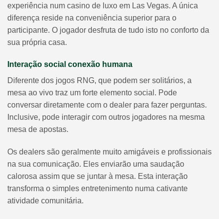
experiência num casino de luxo em Las Vegas. A única
diferença reside na conveniência superior para o
participante. O jogador desfruta de tudo isto no conforto da
sua própria casa.
Interação social conexão humana
Diferente dos jogos RNG, que podem ser solitários, a
mesa ao vivo traz um forte elemento social. Pode
conversar diretamente com o dealer para fazer perguntas.
Inclusive, pode interagir com outros jogadores na mesma
mesa de apostas.
Os dealers são geralmente muito amigáveis e profissionais
na sua comunicação. Eles enviarão uma saudação
calorosa assim que se juntar à mesa. Esta interação
transforma o simples entretenimento numa cativante
atividade comunitária.