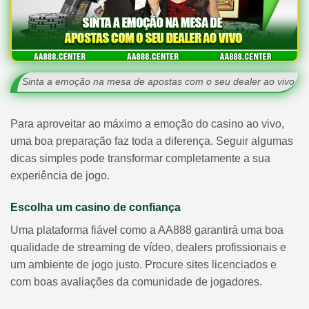
Sinta a emoção na mesa de apostas com o seu dealer ao vivo
Para aproveitar ao máximo a emoção do casino ao vivo,
uma boa preparação faz toda a diferença. Seguir algumas
dicas simples pode transformar completamente a sua
experiência de jogo.
Escolha um casino de confiança
Uma plataforma fiável como a AA888 garantirá uma boa
qualidade de streaming de vídeo, dealers profissionais e
um ambiente de jogo justo. Procure sites licenciados e
com boas avaliações da comunidade de jogadores.