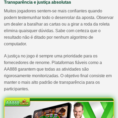
Transparência e justiça absolutas
Muitos jogadores sentem-se mais confiantes quando
podem testemunhar todo o desenrolar da aposta. Observar
um dealer a baralhar as cartas ou a girar a roda da roleta
elimina quaisquer dúvidas. Sabe com certeza que o
resultado não é ditado por nenhum algoritmo de
computador.
A justiça no jogo é sempre uma prioridade para os
fornecedores de renome. Plataformas fiáveis como a
AA888 garantem que todas as atividades são
rigorosamente monitorizadas. O objetivo final consiste em
manter o mais alto padrão de transparência para os
participantes.