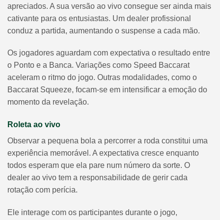
apreciados. A sua versão ao vivo consegue ser ainda mais
cativante para os entusiastas. Um dealer profissional
conduz a partida, aumentando o suspense a cada mão.
Os jogadores aguardam com expectativa o resultado entre
o Ponto e a Banca. Variações como Speed Baccarat
aceleram o ritmo do jogo. Outras modalidades, como o
Baccarat Squeeze, focam-se em intensificar a emoção do
momento da revelação.
Roleta ao vivo
Observar a pequena bola a percorrer a roda constitui uma
experiência memorável. A expectativa cresce enquanto
todos esperam que ela pare num número da sorte. O
dealer ao vivo tem a responsabilidade de gerir cada
rotação com perícia.
Ele interage com os participantes durante o jogo,