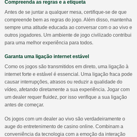
Compreenda as regras e a etiqueta
Antes de se juntar a qualquer mesa, certifique-se de que
compreende bem as regras do jogo. Além disso, mantenha
sempre uma atitude educada ao conversar com o ao vivo e
outros jogadores. Um ambiente de jogo civilizado contribui
para uma melhor experiência para todos.
Garanta uma ligação internet estável
Como os jogos são transmitidos em direto, uma ligação à
internet forte e estável é essencial. Uma ligação fraca pode
causar interrupções, atrasos ou reduzir a qualidade do
vídeo, afetando diretamente a sua experiência. Jogar com
um dealer requer fluidez, por isso verifique a sua ligação
antes de começar.
Os jogos com um dealer ao vivo são verdadeiramente o
auge do entretenimento de casino online. Combinam a
conveniência da tecnologia com a emoção da interação