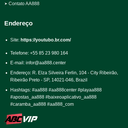
Contato AA888
Endereço
Site:
https://youtubo.br.com/
Telefone:
+55 85 23 980 164
E-mail:
infor@aa888.center
Endereço:
R. Elza Silveira Ferlin, 104 - City Ribeirão,
Ribeirão Preto - SP, 14021-046, Brazil
Hashtags: #aa888 #aa888center #playaa888
#apostas_aa888 #baixeoaplicativo_aa888
#caramba_aa888 #aa888_com