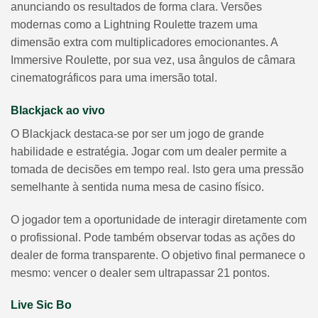
anunciando os resultados de forma clara. Versões
modernas como a Lightning Roulette trazem uma
dimensão extra com multiplicadores emocionantes. A
Immersive Roulette, por sua vez, usa ângulos de câmara
cinematográficos para uma imersão total.
Blackjack ao vivo
O Blackjack destaca-se por ser um jogo de grande
habilidade e estratégia. Jogar com um dealer permite a
tomada de decisões em tempo real. Isto gera uma pressão
semelhante à sentida numa mesa de casino físico.
O jogador tem a oportunidade de interagir diretamente com
o profissional. Pode também observar todas as ações do
dealer de forma transparente. O objetivo final permanece o
mesmo: vencer o dealer sem ultrapassar 21 pontos.
Live Sic Bo