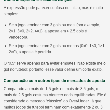
A expressão pode parecer confusa no início, mas é muito
simples:
Se o jogo terminar com 3 gols ou mais (por exemplo,
2×1, 3×0, 2×2, 4×1), a aposta em > 2.5 gols é
vencedora.
Se o jogo terminar com 2 gols ou menos (0x0, 1×0, 1×1,
2×0), a aposta é perdida.
O “0.5” serve apenas para evitar empates. Não existe meio
gol no futebol; portanto, esse valor define um corte exato.
Comparação com outros tipos de mercados de aposta
Comparado ao mais de 1.5 gols ou mais de 3.5 gols, o
mais de 2.5 gols costuma oferecer odds equilibradas. Ele é
considerado o mercado “clássico” do Over/Under, já que
muitos jogos de futebol terminam com exatamente 2 ou 3