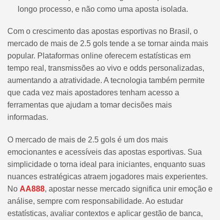
longo processo, e não como uma aposta isolada.
Com o crescimento das apostas esportivas no Brasil, o
mercado de mais de 2.5 gols tende a se tornar ainda mais
popular. Plataformas online oferecem estatísticas em
tempo real, transmissões ao vivo e odds personalizadas,
aumentando a atratividade. A tecnologia também permite
que cada vez mais apostadores tenham acesso a
ferramentas que ajudam a tomar decisões mais
informadas.
O mercado de mais de 2.5 gols é um dos mais
emocionantes e acessíveis das apostas esportivas. Sua
simplicidade o torna ideal para iniciantes, enquanto suas
nuances estratégicas atraem jogadores mais experientes.
No
AA888
, apostar nesse mercado significa unir emoção e
análise, sempre com responsabilidade. Ao estudar
estatísticas, avaliar contextos e aplicar gestão de banca,