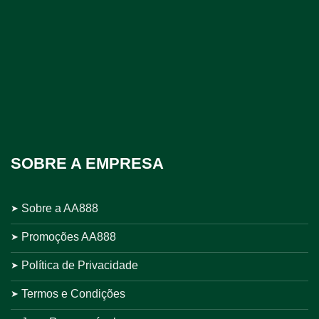
SOBRE A EMPRESA
Sobre a AA888
Promoções AA888
Política de Privacidade
Termos e Condições