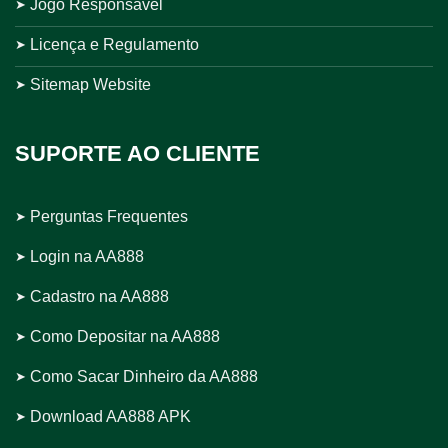
Jogo Responsável
Licença e Regulamento
Sitemap Website
SUPORTE AO CLIENTE
Perguntas Frequentes
Login na AA888
Cadastro na AA888
Como Depositar na AA888
Como Sacar Dinheiro da AA888
Download AA888 APK