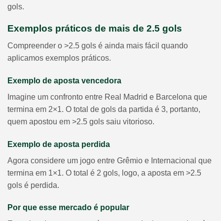
gols.
Exemplos práticos de mais de 2.5 gols
Compreender o >2.5 gols é ainda mais fácil quando
aplicamos exemplos práticos.
Exemplo de aposta vencedora
Imagine um confronto entre Real Madrid e Barcelona que
termina em 2×1. O total de gols da partida é 3, portanto,
quem apostou em >2.5 gols saiu vitorioso.
Exemplo de aposta perdida
Agora considere um jogo entre Grêmio e Internacional que
termina em 1×1. O total é 2 gols, logo, a aposta em >2.5
gols é perdida.
Por que esse mercado é popular