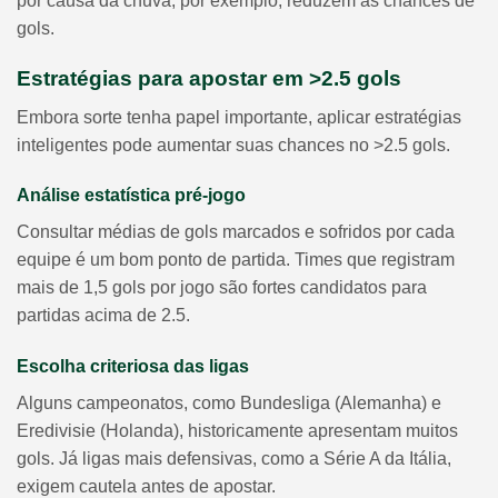
por causa da chuva, por exemplo, reduzem as chances de
gols.
Estratégias para apostar em >2.5 gols
Embora sorte tenha papel importante, aplicar estratégias
inteligentes pode aumentar suas chances no >2.5 gols.
Análise estatística pré-jogo
Consultar médias de gols marcados e sofridos por cada
equipe é um bom ponto de partida. Times que registram
mais de 1,5 gols por jogo são fortes candidatos para
partidas acima de 2.5.
Escolha criteriosa das ligas
Alguns campeonatos, como Bundesliga (Alemanha) e
Eredivisie (Holanda), historicamente apresentam muitos
gols. Já ligas mais defensivas, como a Série A da Itália,
exigem cautela antes de apostar.